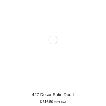
427 Decor Satin Red I
€
616,50
(excl. btw)